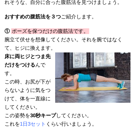
れそうな、自分に合った腹筋法を見つけましょう。
おすすめの腹筋法を３つ
ご紹介します。
①
ポーズを保つだけの腹筋法です。
腕立て伏せを想像してください。それを腕ではなく
て、ヒジに換えます。
床に両ヒジとつま先
だけをつける
んで
す。
この時、お尻が下が
らないように気をつ
けて、体を一直線に
してください。
この姿勢を
30秒キープ
してください。
これを
1日3セット
くらい行いましょう。