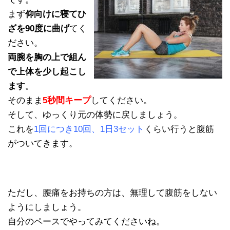
まず
仰向けに寝てひ
ざを90度に曲げ
てく
ださい。
両腕を胸の上で組ん
で上体を少し起こし
ます
。
そのまま
5秒間キープ
してください。
そして、ゆっくり元の体勢に戻しましょう。
これを
1回につき10回、1日3セット
くらい行うと腹筋
がついてきます。
ただし、腰痛をお持ちの方は、無理して腹筋をしない
ようにしましょう。
自分のペースでやってみてくださいね。