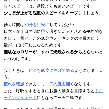
歩くスピードは、普段よりも速いスピードです。
少し息が上がる程度のスピードをキープ
しましょう。
歩く時間は
30分を目安
にしてください。
日本人が１日の間に摂り過ぎているとされる平均的な
カロリー量と、この30分ウォーキングの消費カロリー
量が、ほぼ同じになるためです。
無駄なカロリーが、すべて燃焼されるから太らない
と
いうわけです。
歩くときは、
ヒジを90度に曲げて振る
ようにしましょ
う。
疲れを軽減
できますし、
二の腕も細く
なります。
また、呼吸をするときにお腹の動きを意識すると
ドロ
ーインダイエット
にもなって一石二鳥です。