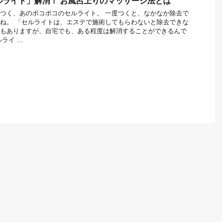
ルライト」解消！ お風呂上りのマッサージ法とは
つく、あのボコボコのセルライト。 一度つくと、なかなか除去で
ね。 「セルライトは、エステで施術してもらわないと除去できな
もありますが、自宅でも、ある程度は解消することができるんで
イ ...