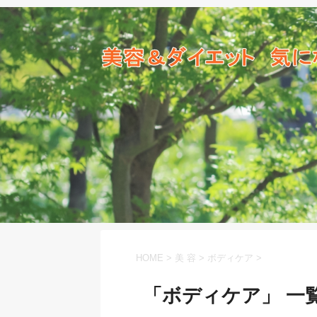
HOME
>
美 容
>
ボディケア
>
「ボディケア」 一