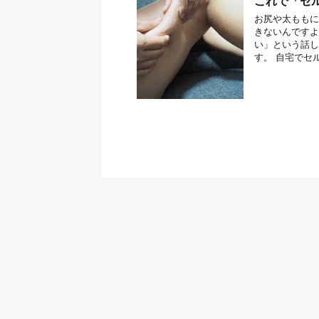
これで「セ
お尻や太ももに
きないんですよ
い」という話し
す。 自宅でセルラ