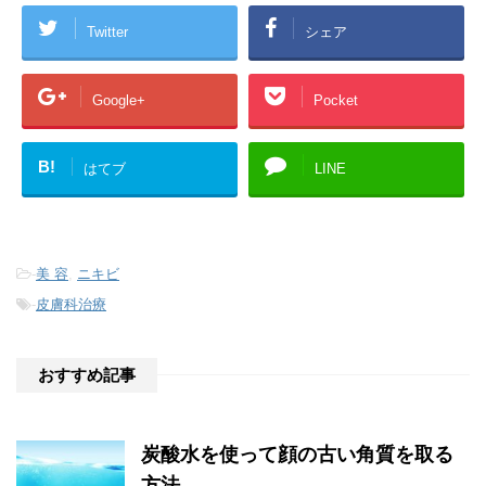
Twitter
シェア
Google+
Pocket
B!
はてブ
LINE
-
美 容
,
ニキビ
-
皮膚科治療
おすすめ記事
炭酸水を使って顔の古い角質を取る
方法